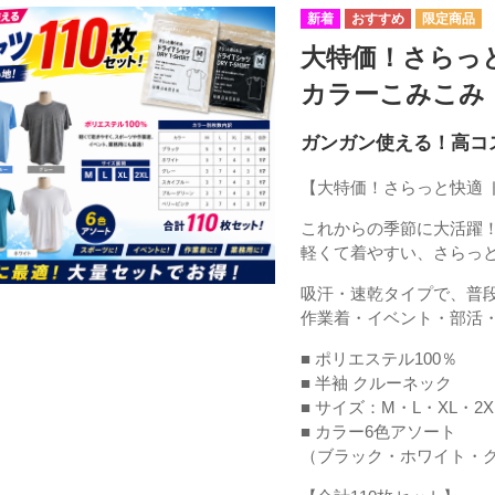
大特価！さらっ
カラーこみこみ 
ガンガン使える！高コス
【大特価！さらっと快適 ド
これからの季節に大活躍
軽くて着やすい、さらっ
吸汗・速乾タイプで、普
作業着・イベント・部活
■ ポリエステル100％
■ 半袖 クルーネック
■ サイズ：M・L・XL・2X
■ カラー6色アソート
（ブラック・ホワイト・