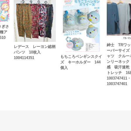
さぎさ
5種ア
510
紳士 TRワ
レデース レーヨン総柄
ーバーサイズ
パンツ 10枚入
ャツ クルー
もちころペンギンスクイ
1004114351
ンリーネック
ズ キーホルダー 144
感 吸汗速乾
個入
トレッチ 16
1003747411・
1003747401