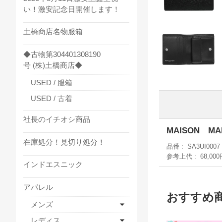
い！激安記念日開催します！
土橋商店名物服箱
◆古物第304401308190
号 (株)土橋商店◆
USED / 服箱
USED / 古着
社長のイチオシ商品
MAISON 
在庫処分！見切り処分！
品番
SA3UI0007
参考上代
68,00
インドエスニック
アパレル
おすすめ
メンズ
レディス