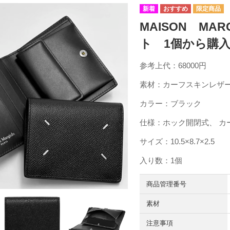
MAISON MA
ト 1個から購入可能
参考上代：68000円
素材：カーフスキンレザ
カラー：ブラック
仕様：ホック開閉式、 カー
サイズ：10.5×8.7×2.5
入り数：1個
商品管理番号
素材
注意事項