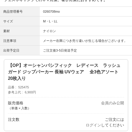
商品管理番号
0260708mo
サイズ
M・L・LL
素材
ナイロン
注意事項
メーカー在庫につき売り違いが生じる場合がございます。
出荷予定日
ご注文後3-5日発送予定
【OP】オーシャンパシフィック レディース ラッシュ
ガード ジップパーカー 長袖 UVウェア 全3色アソート
20枚入り
品番
525475
参考上代
6,900円
販売価格
会員のみ公開
（単価 × 入数）
注文数
ご注文には
ログイン
してください