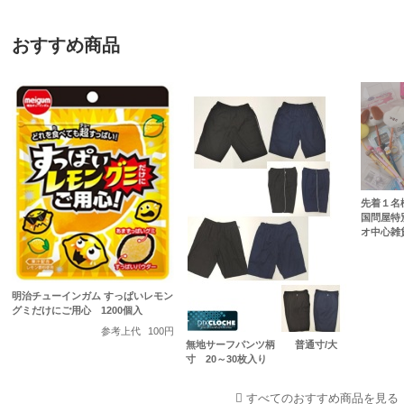
おすすめ商品
先着１名
国問屋特
オ中心雑
明治チューインガム すっぱいレモン
グミだけにご用心 1200個入
参考上代
100円
無地サーフパンツ柄 普通寸/大
寸 20～30枚入り
すべてのおすすめ商品を見る