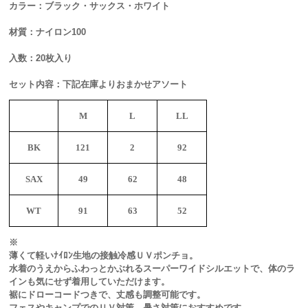
カラー：ブラック・サックス・ホワイト
材質：ナイロン100
入数：20枚入り
セット内容：下記在庫よりおまかせアソート
M
L
LL
BK
121
2
92
SAX
49
62
48
WT
91
63
52
※
薄くて軽いﾅｲﾛﾝ生地の接触冷感ＵＶポンチョ。
水着のうえからふわっとかぶれるスーパーワイドシルエットで、体のラ
インも気にせず着用していただけます。
裾にドローコードつきで、丈感も調整可能です。
フェスやキャンプでのＵＶ対策、暑さ対策におすすめです。