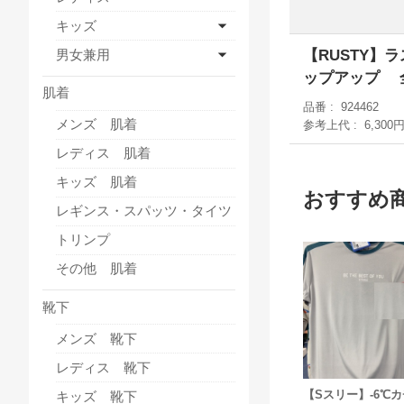
キッズ
【RUSTY】
男女兼用
ップアップ 
肌着
品番
924462
メンズ 肌着
参考上代
6,300
レディス 肌着
キッズ 肌着
おすすめ
レギンス・スパッツ・タイツ
トリンプ
その他 肌着
靴下
メンズ 靴下
レディス 靴下
【Sスリー】-6℃
キッズ 靴下