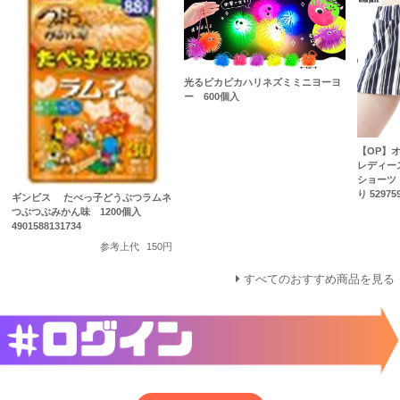
光るピカピカハリネズミミニヨーヨ
ー 600個入
【OP】
レディー
ショーツ
り 52975
ギンビス たべっ子どうぶつラムネ
つぶつぶみかん味 1200個入
4901588131734
参考上代
150円
すべてのおすすめ商品を見る