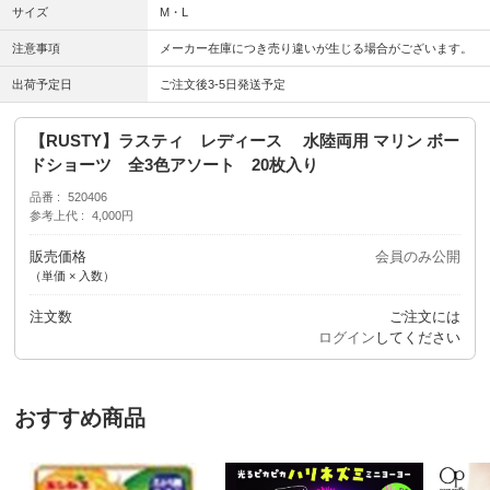
サイズ
M・L
注意事項
メーカー在庫につき売り違いが生じる場合がございます。
出荷予定日
ご注文後3-5日発送予定
【RUSTY】ラスティ レディース 水陸両用 マリン ボー
ドショーツ 全3色アソート 20枚入り
品番
520406
参考上代
4,000円
販売価格
会員のみ公開
（単価 × 入数）
注文数
ご注文には
ログイン
してください
おすすめ商品