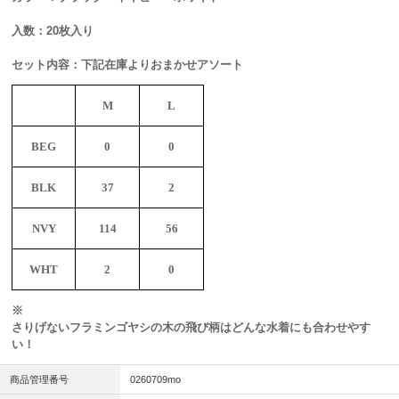
入数：20枚入り
セット内容：下記在庫よりおまかせアソート
M
L
BEG
0
0
BLK
37
2
NVY
114
56
WHT
2
0
※
さりげないフラミンゴヤシの木の飛び柄はどんな水着にも合わせやす
い！
商品管理番号
0260709mo