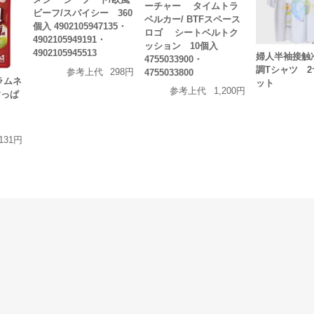
ーチャー タイムトラ
ビーフ/スパイシー 360
ベルカー/ BTFスペース
個入 4902105947135・
ロゴ シートベルトク
4902105949191・
ッション 10個入
4902105945513
婦人半袖接触
4755033900・
調Tシャツ 
参考上代
298円
4755033800
ラムネ
ット
参考上代
1,200円
すっぱ
131円