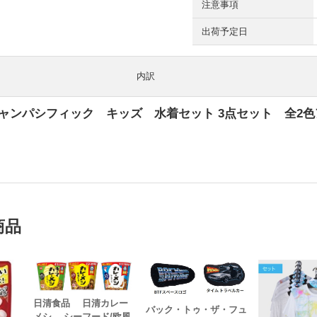
注意事項
出荷予定日
内訳
シャンパシフィック キッズ 水着セット 3点セット 全2
円
商品
日清食品 日清カレー
バック・トゥ・ザ・フュ
メシ シーフード/欧風