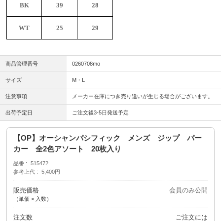
BK
39
28
WT
25
29
商品管理番号
0260708mo
サイズ
M・L
注意事項
メーカー在庫につき売り違いが生じる場合がございます。
出荷予定日
ご注文後3-5日発送予定
【OP】オーシャンパシフィック メンズ ジップ パー
カー 全2色アソート 20枚入り
品番
515472
参考上代
5,400円
販売価格
会員のみ公開
（単価 × 入数）
注文数
ご注文には