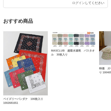
ログイン
してください
おすすめ商品
MASCLUB 超吸水速乾 バスタオ
ル 30枚入り
特価 ガ
り 10040
ペイズリーバンダナ 100枚入り
1002681651