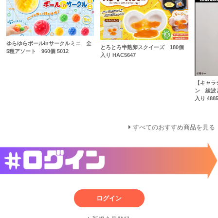
ゆらゆらボールinサークルミニ 全
とろとろ半熟卵スクイーズ 180個
5種アソート 960個 5012
入り HAC5647
【キャラ
ン 綾波
入り 4885
すべてのおすすめ商品を見る
ログイン