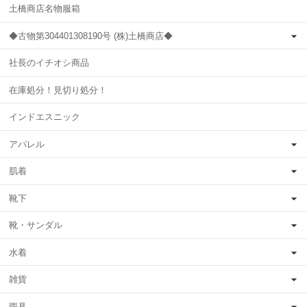
土橋商店名物服箱
◆古物第304401308190号 (株)土橋商店◆
社長のイチオシ商品
在庫処分！見切り処分！
インドエスニック
アパレル
肌着
靴下
靴・サンダル
水着
雑貨
雨具