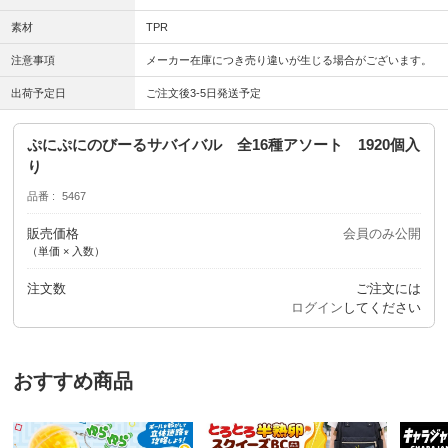
素材
TPR
注意事項
メーカー在庫につき売り違いが生じる場合がございます。
出荷予定日
ご注文後3-5日発送予定
ぷにぷにのびーるサバイバル 全16種アソート 1920個入
り
品番
5467
販売価格
会員のみ公開
（単価 × 入数）
注文数
ご注文には
ログイン
してください
おすすめ商品