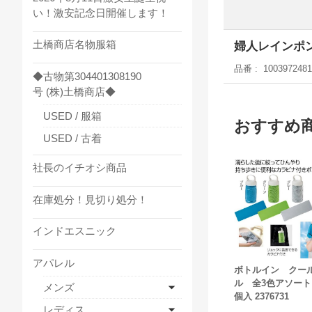
い！激安記念日開催します！
土橋商店名物服箱
婦人レインポ
品番
1003972481
◆古物第304401308190
号 (株)土橋商店◆
USED / 服箱
おすすめ
USED / 古着
社長のイチオシ商品
在庫処分！見切り処分！
インドエスニック
アパレル
ボトルイン クー
ル 全3色アソート
メンズ
個入 2376731
レディス