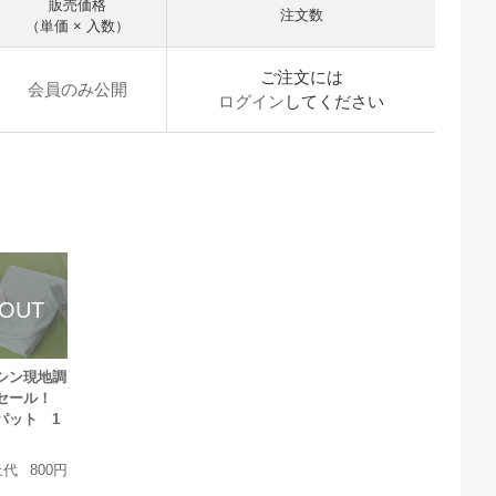
販売価格
注文数
（単価 × 入数）
ご注文には
会員のみ公開
ログイン
してください
シン現地調
ーセール！
パット 1
上代
800円