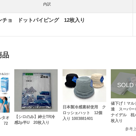
内訳
ンチョ ドットパイピング 12枚入り
商品
値下げ！マル
日本製冷感素材使用 ク
達 スーパ
ロッシェハット 12個
ナイデル 枕
【シロのみ】紳士TR冷
ルタオ
入り 1003881401
枚入り
感2p半U 20枚入り
 72
参考