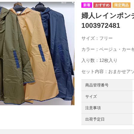
婦人レインポン
1003972481
サイズ：フリー
カラー：ベージュ・カー
入り数：12枚入り
セット内容：おまかせア
商品管理番号
サイズ
注意事項
出荷予定日