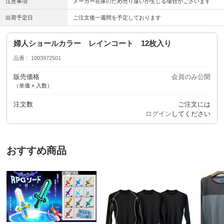
注意事項
メーカー在庫のため売り違いが生じる場合がございます
出荷予定日
ご注文後一週間を予定しております
婦人ショールカラー レインコート 12枚入り
品番
1003972501
販売価格
会員のみ公開
（単価 × 入数）
注文数
ご注文には
ログイン
してください
おすすめ商品