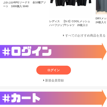
ぷかぷかRPGソードⅡ 全10種アソ
ート 1000個入 5040
DRYメ
レディス 【S-3】COOLメッシュ
24枚入り
ハーフジップTシャツ 20枚入り
すべてのおすすめ商品を見る
ログイン
新規会員登録