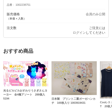
品番
1002238751
販売価格
会員のみ公開
（単価 × 入数）
注文数
ご注文には
ログイン
してください
おすすめ商品
光るピカピカおすわりうさぎさんヨ
ーヨー 全4種アソート 288個入
5194
日本製 プリント二重ガーゼハンカ
CooL-
チ 100枚入り 1003919431
T 20枚