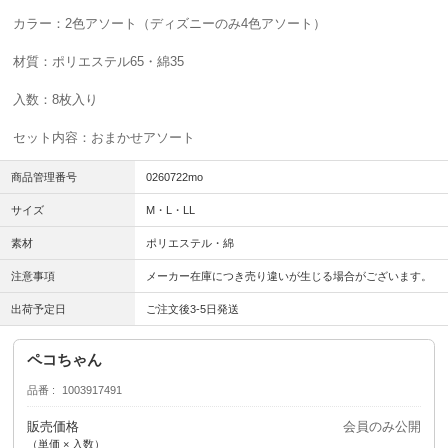
カラー：2色アソート（ディズニーのみ4色アソート）
材質：ポリエステル65・綿35
入数：8枚入り
セット内容：おまかせアソート
商品管理番号
0260722mo
サイズ
M・L・LL
素材
ポリエステル・綿
注意事項
メーカー在庫につき売り違いが生じる場合がございます。
出荷予定日
ご注文後3-5日発送
ペコちゃん
品番
1003917491
販売価格
会員のみ公開
（単価 × 入数）