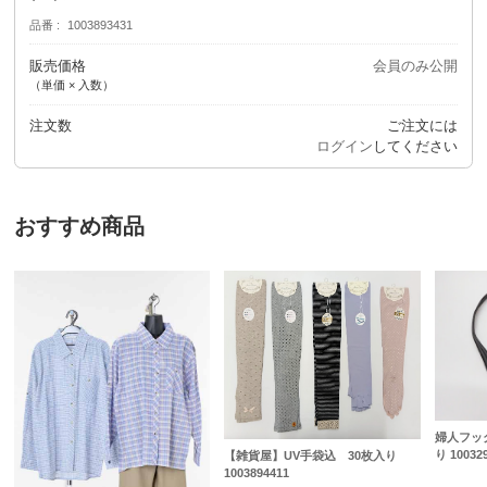
品番
1003893431
販売価格
会員のみ公開
（単価 × 入数）
注文数
ご注文には
ログイン
してください
おすすめ商品
婦人フッ
り 10032
【雑貨屋】UV手袋込 30枚入り
1003894411