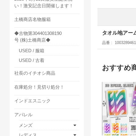
い！激安記念日開催します！
土橋商店名物服箱
タオル地アー
◆古物第304401308190
号 (株)土橋商店◆
品番
1003289461
USED / 服箱
USED / 古着
おすすめ
社長のイチオシ商品
在庫処分！見切り処分！
インドエスニック
アパレル
メンズ
レディス