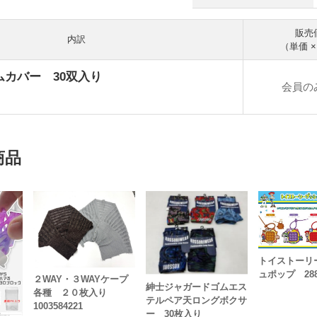
販売
内訳
（単価 
ムカバー 30双入り
会員の
商品
トイストーリ
ュポップ 28
２WAY・３WAYケープ
紳士ジャガードゴムエス
各種 ２０枚入り
テルペア天ロングボクサ
1003584221
ー 30枚入り