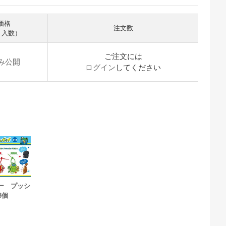
価格
注文数
× 入数）
ご注文には
み公開
ログイン
してください
ー プッシ
8個