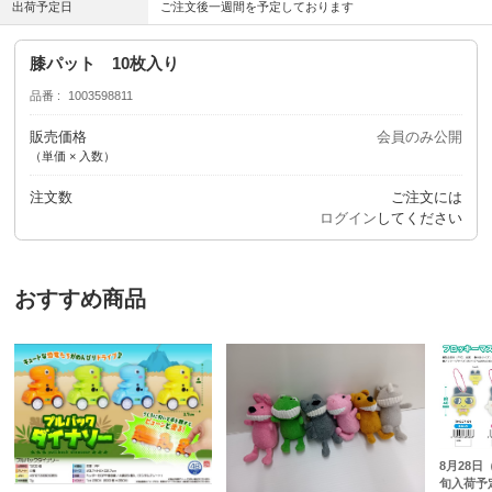
出荷予定日
ご注文後一週間を予定しております
膝パット 10枚入り
品番
1003598811
販売価格
会員のみ公開
（単価 × 入数）
注文数
ご注文には
ログイン
してください
おすすめ商品
8月28日
旬入荷予