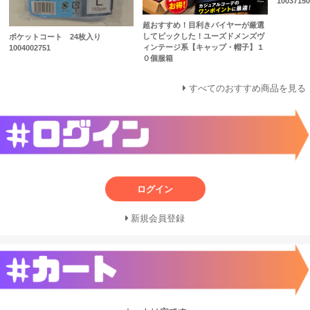
1003715
超おすすめ！目利きバイヤーが厳選
してピックした！ユーズドメンズヴ
ポケットコート 24枚入り
ィンテージ系【キャップ・帽子】１
1004002751
０個服箱
すべてのおすすめ商品を見る
ログイン
新規会員登録