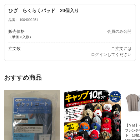
ひざ らくらくパッド 20個入り
品番
1004002251
販売価格
会員のみ公開
（単価 × 入数）
注文数
ご注文には
ログイン
してください
おすすめ商品
【ＶＭ】
フレンチ
ト 18枚入