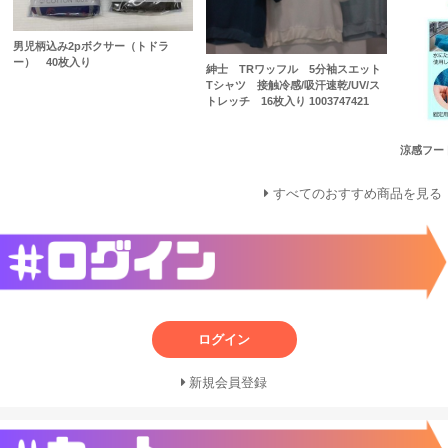
男児柄込み2pボクサー（トドラ
ー） 40枚入り
紳士 TRワッフル 5分袖スエット
Tシャツ 接触冷感/吸汗速乾/UV/ス
トレッチ 16枚入り 1003747421
涼感フー
すべてのおすすめ商品を見る
ログイン
新規会員登録