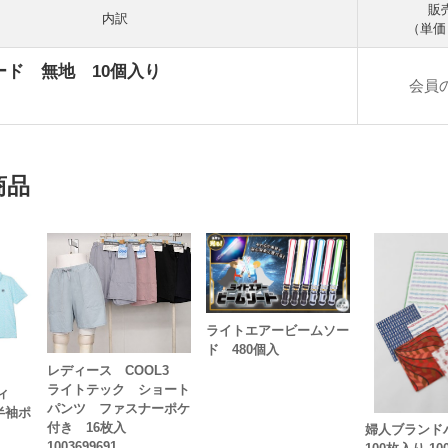
販
内訳
（単価
ード 無地 10個入り
会員
商品
ライトエアービームソー
ド 480個入
レディース COOL3
ライトテック ショート
ィ
パンツ ファスナーポケ
半袖ポ
付き 16枚入
婦人ブラン
1003699691