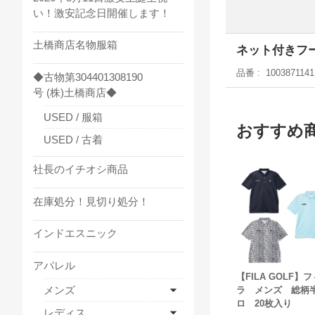
い！激安記念日開催します！
土橋商店名物服箱
ネット付きフ
品番
1003871141
◆古物第304401308190
号 (株)土橋商店◆
USED / 服箱
おすすめ
USED / 古着
社長のイチオシ商品
在庫処分！見切り処分！
インドエスニック
アパレル
【FILA GOLF】フ
メンズ
ラ メンズ 総柄
ロ 20枚入り
レディス