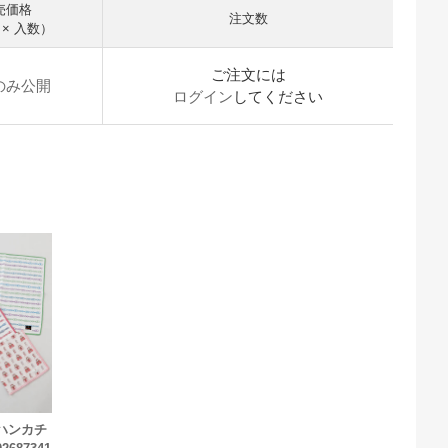
売価格
注文数
 × 入数）
ご注文には
のみ公開
ログイン
してください
ドハンカチ