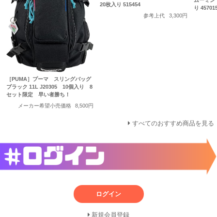
ムーミン
20枚入り 515454
り 45701
参考上代
3,300円
［PUMA］プーマ スリングバッグ
ブラック 11L J20305 10個入り 8
セット限定 早い者勝ち！
メーカー希望小売価格
8,500円
すべてのおすすめ商品を見る
ログイン
新規会員登録