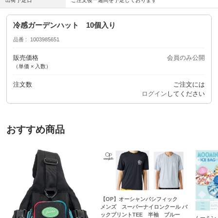
出荷予定日
ご注文後一週間を予定しております
冷感ガーデンハット 10個入り
品番
1003985651
販売価格
会員のみ公開
（単価 × 入数）
注文数
ご注文には
ログイン
してください
おすすめ商品
【OP】オーシャンパシフィック
メンズ スーパーナイロンクール バ
ックプリントTEE 半袖 ブルー