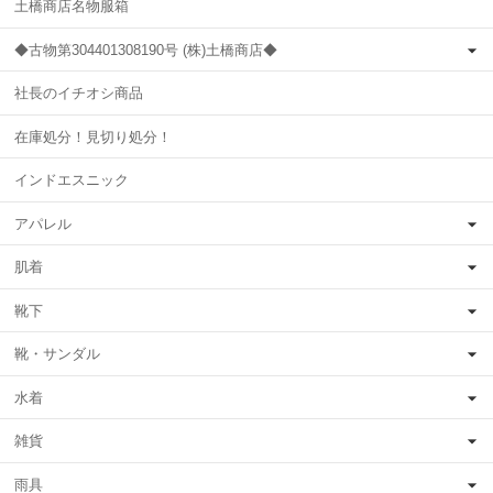
土橋商店名物服箱
◆古物第304401308190号 (株)土橋商店◆
社長のイチオシ商品
在庫処分！見切り処分！
インドエスニック
アパレル
肌着
靴下
靴・サンダル
水着
雑貨
雨具