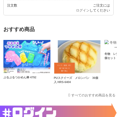
注文数
ご注文には
ログイン
してください
おすすめ商品
冬物 レ
個セット
ぷるぷるつかめん棒 4792
PUスクイーズ メロンパン 36個
入 HRS-6404
すべてのおすすめ商品を見る