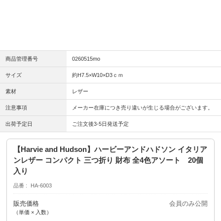
商品管理番号
0260515mo
サイズ
約H7.5×W10×D3ｃｍ
素材
レザー
注意事項
メーカー在庫につき売り違いが生じる場合がございます。
出荷予定日
ご注文後3-5日発送予定
【Harvie and Hudson】ハービーアンドハドソン イタリア
ンレザー コンパクト 三つ折り 財布 全4色アソート 20個
入り
品番
HA-6003
販売価格
会員のみ公開
（単価 × 入数）