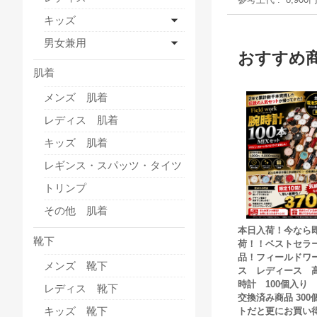
キッズ
男女兼用
おすすめ
肌着
メンズ 肌着
レディス 肌着
キッズ 肌着
レギンス・スパッツ・タイツ
トリンプ
その他 肌着
本日入荷！今なら
靴下
荷！！ベストセラ
品！フィールドワ
メンズ 靴下
ス レディース 
時計 100個入り
レディス 靴下
交換済み商品 300
キッズ 靴下
トだと更にお買い