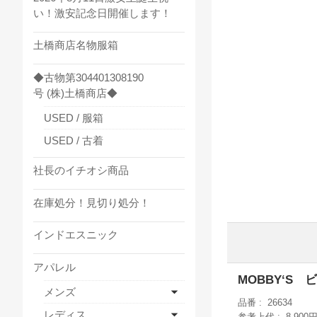
い！激安記念日開催します！
土橋商店名物服箱
◆古物第304401308190
号 (株)土橋商店◆
USED / 服箱
USED / 古着
社長のイチオシ商品
在庫処分！見切り処分！
インドエスニック
アパレル
MOBBY‘S
メンズ
品番
26634
レディス
参考上代
8,900