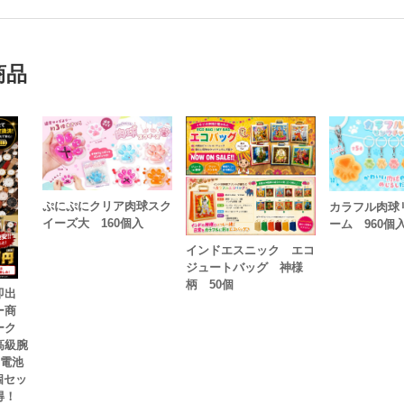
商品
ぷにぷにクリア肉球スク
カラフル肉球
イーズ大 160個入
ーム 960個
インドエスニック エコ
ジュートバッグ 神様
柄 50個
即出
ー商
ーク
高級腕
 電池
個セッ
得！