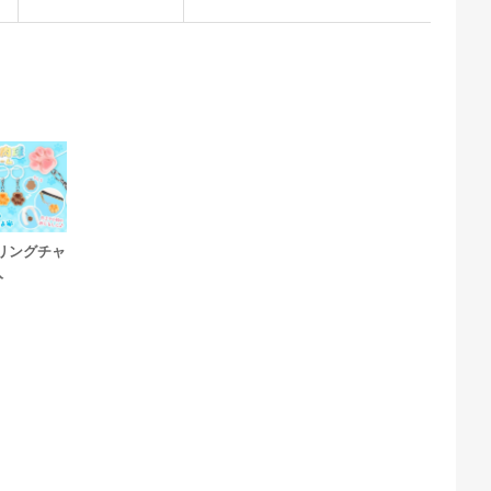
リングチャ
入