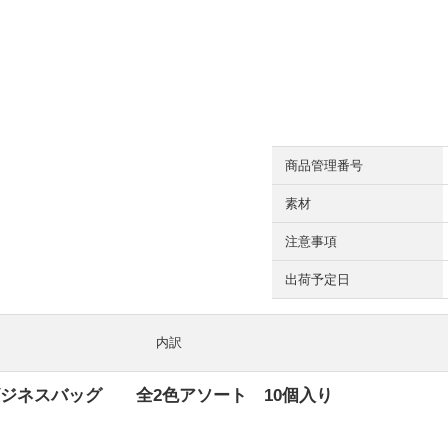
商品管理番号
素材
注意事項
出荷予定日
内訳
 ビジネスバッグ 全2色アソート 10個入り
円