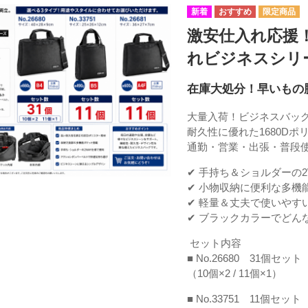
激安仕入れ応援！
れビジネスシリ
在庫大処分！早いもの
大量入荷！ビジネスバッ
耐久性に優れた1680Dポ
通勤・営業・出張・普段
✔ 手持ち＆ショルダーの2
✔ 小物収納に便利な多機
✔ 軽量＆丈夫で使いやす
✔ ブラックカラーでどん
セット内容
■ No.26680 31個セット
（10個×2 / 11個×1）
■ No.33751 11個セット