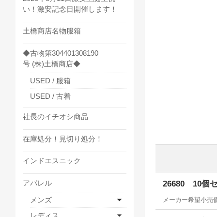
い！激安記念日開催します！
土橋商店名物服箱
◆古物第304401308190
号 (株)土橋商店◆
USED / 服箱
USED / 古着
社長のイチオシ商品
在庫処分！見切り処分！
インドエスニック
アパレル
26680 10個
メンズ
メーカー希望小売
レディス