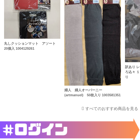
丸しクッションマット アソート
20個入 1004129261
訳あり 
ろ込々 
り
婦人 婦人オーバーニー
(artmanuel) 50枚入り 1003581351
すべてのおすすめ商品を見る