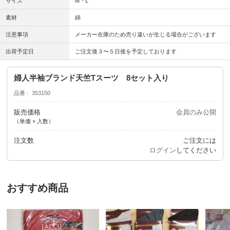
サイズ
M・L
素材
綿
注意事項
メーカー在庫のため売り違いが生じる場合がございます
出荷予定日
ご注文後３〜５日後を予定しております
婦人半袖ブランド天竺Tスーツ 8セット入り
品番
353150
販売価格
会員のみ公開
（単価 × 入数）
注文数
ご注文には
ログイン
してください
おすすめ商品