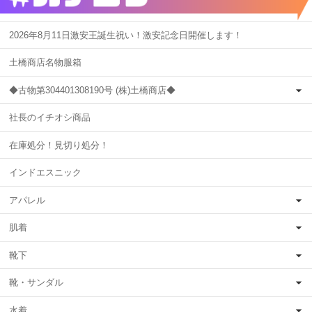
2026年8月11日激安王誕生祝い！激安記念日開催します！
土橋商店名物服箱
◆古物第304401308190号 (株)土橋商店◆
社長のイチオシ商品
在庫処分！見切り処分！
インドエスニック
アパレル
肌着
靴下
靴・サンダル
水着