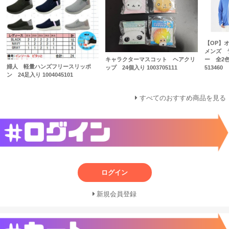
【OP】
メンズ 
ー 全2
キャラクターマスコット ヘアクリ
婦人 軽量ハンズフリースリッポ
513460
ップ 24個入り 1003705111
ン 24足入り 1004045101
すべてのおすすめ商品を見る
ログイン
新規会員登録