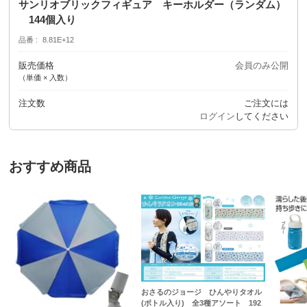
サンリオブリックフィギュア キーホルダー（ランダム）
144個入り
品番
8.81E+12
販売価格
会員のみ公開
（単価 × 入数）
注文数
ご注文には
ログイン
してください
おすすめ商品
おさるのジョージ ひんやりタオル
(ボトル入り) 全3種アソート 192