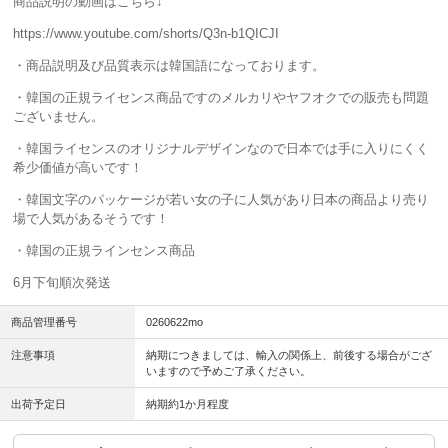
商品説明の動画はこちら↓
https://www.youtube.com/shorts/Q3n-b1QICJI
・商品説明及び品質表示は韓国語になっております。
・韓国の正規ライセンス商品ですのメルカリやヤフオクでの販売も問題
ございません。
・韓国ライセンスのオリジナルデザインなので日本では手に入りにくく
希少価値が高いです！
・韓国文字のパッケージが若い女の子に人気があり日本の商品より売り
場で人気があるそうです！
・韓国の正規ラインセンス商品
6月下旬順次発送
商品管理番号
0260622mo
注意事項
納期につきましては、輸入の関係上、前後する場合がござ
いますので予めご了承ください。
出荷予定日
納期約1か月程度