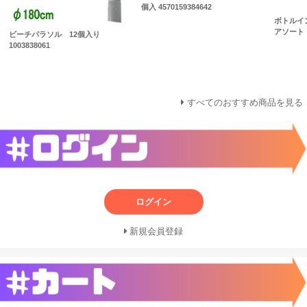
個入 4570159384642
ボトルイ
アソート 7
ビーチパラソル 12個入り
1003838061
すべてのおすすめ商品を見る
ログイン
新規会員登録