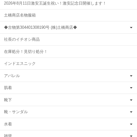
2026年8月11日激安王誕生祝い！激安記念日開催します！
土橋商店名物服箱
◆古物第304401308190号 (株)土橋商店◆
社長のイチオシ商品
在庫処分！見切り処分！
インドエスニック
アパレル
肌着
靴下
靴・サンダル
水着
雑貨