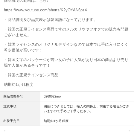
商品説明の動画はこちら↓
https://www.youtube.com/shorts/K2yOYAN6pz4
・商品説明及び品質表示は韓国語になっております。
・韓国の正規ライセンス商品ですのメルカリやヤフオクでの販売も問題
ございません。
・韓国ライセンスのオリジナルデザインなので日本では手に入りにくく
希少価値が高いです！
・韓国文字のパッケージが若い女の子に人気があり日本の商品より売り
場で人気があるそうです！
・韓国の正規ラインセンス商品
納期約1か月程度
商品管理番号
0260622mo
注意事項
納期につきましては、輸入の関係上、前後する場合がござ
いますので予めご了承ください。
出荷予定日
納期約1か月程度