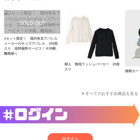
1セット限定！ 国内有名アパレル
メーカーのキッズアパレル 200枚
入り 送料無料サービス！※沖縄、
離島除く
婦人 無地ラッシュパーカー 20枚
入り
猫柄カー
すべてのおすすめ商品を見る
ログイン