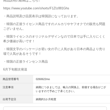
商品説明の動画はこちら↓
https://www.youtube.com/shorts/F1ZIz881Ghs
・商品説明及び品質表示は韓国語になっております。
・韓国の正規ライセンス商品ですのメルカリやヤフオクでの販売も問題
ございません。
・韓国ライセンスのオリジナルデザインなので日本では手に入りにくく
希少価値が高いです！
・韓国文字のパッケージが若い女の子に人気があり日本の商品より売り
場で人気があるそうです！
・韓国の正規ラインセンス商品
6月下旬順次発送
商品管理番号
0260622mo
注意事項
納期につきましては、輸入の関係上、前後する場合がござ
いますので予めご了承ください。
出荷予定日
納期約1か月程度