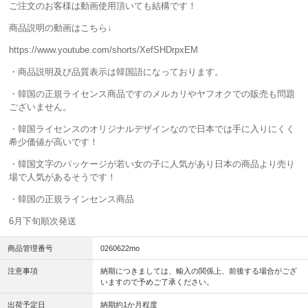
ご注文のお客様は動画使用頂いても結構です！
商品説明の動画はこちら↓
https://www.youtube.com/shorts/XefSHDrpxEM
・商品説明及び品質表示は韓国語になっております。
・韓国の正規ライセンス商品ですのメルカリやヤフオクでの販売も問題
ございません。
・韓国ライセンスのオリジナルデザインなので日本では手に入りにくく
希少価値が高いです！
・韓国文字のパッケージが若い女の子に人気があり日本の商品より売り
場で人気があるそうです！
・韓国の正規ラインセンス商品
6月下旬順次発送
商品管理番号
0260622mo
注意事項
納期につきましては、輸入の関係上、前後する場合がござ
いますので予めご了承ください。
出荷予定日
納期約1か月程度