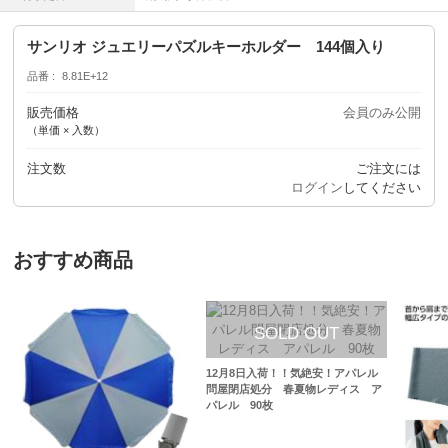
サンリオ ジュエリーパズルキーホルダー 144個入り
品番
8.81E+12
販売価格
会員のみ公開
（単価 × 入数）
注文数
ご注文には
ログイン
してください
おすすめ商品
12月8日入荷！！気絶安！アパレル
問屋閉店処分 春夏物レディス ア
パレル 90枚