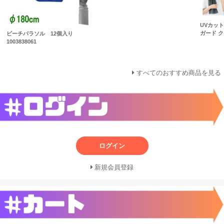
UVカット
ガード ク
ビーチパラソル 12個入り
1003838061
すべてのおすすめ商品を見る
ログイン
新規会員登録