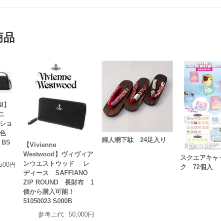
商品
NI】
ーニ
 ショ
2色
婦人桐下駄 24足入り
BS
【Vivienne
Westwood】ヴィヴィア
スクエアキャ
ンウエストウッド レ
,500円
ク 72個入
ディース SAFFIANO
ZIP ROUND 長財布 1
個から購入可能！
51050023 S000B
参考上代
50,000円