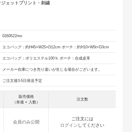
クジェットプリント・刺繍
0260522mo
エコバッグ：約H45×W25×D12cm ポーチ：約H10×W5t×D3cm
エコバッグ：ポリエステル100％ ポーチ：合成皮革
メーカー在庫につき売り違いが生じる場合がございます。
ご注文後3-5日発送予定
販売価格
注文数
（単価 × 入数）
ご注文には
会員のみ公開
ログイン
してください