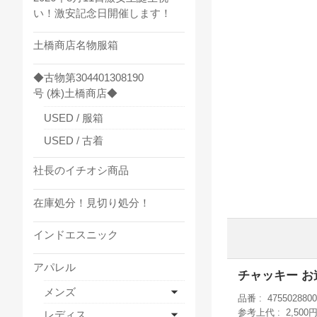
い！激安記念日開催します！
土橋商店名物服箱
◆古物第304401308190
号 (株)土橋商店◆
USED / 服箱
USED / 古着
社長のイチオシ商品
在庫処分！見切り処分！
インドエスニック
アパレル
チャッキー お
メンズ
品番
4755028800
参考上代
2,500
レディス