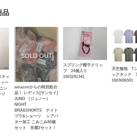
商品
スプリング帽子クリッ
天竺無地 T
プ 24個入り
ックネック 
ベティ
1003291341
1003696501
ティー
amazonからの特別処分
ニン
品！ レディス[サンセイ]
ャツ
JUNO （ジュノー）
NIGHT
BRA&SHORTS ナイト
ブラ&ショーツ シアバ
ター加工 こみこみ80個
セット 先着2セット！