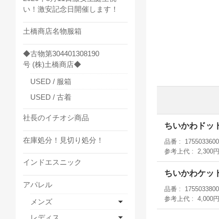
い！激安記念日開催します！
土橋商店名物服箱
◆古物第304401308190
号 (株)土橋商店◆
USED / 服箱
USED / 古着
社長のイチオシ商品
ちいかわドッ
在庫処分！見切り処分！
品番
1755033600
参考上代
2,300
インドエスニック
ちいかわケッ
アパレル
品番
1755033800
参考上代
4,000
メンズ
レディス