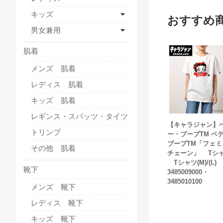
キッズ
おすすめ
男女兼用
肌着
メンズ 肌着
レディス 肌着
キッズ 肌着
レギンス・スパッツ・タイツ
【キャラジャン】
トリンプ
ー・ブープTM ベ
ブープTM「フェミ
その他 肌着
チェーン」 Tシ
Tシャツ(M)/(L)
靴下
3485009000・
3485010100
メンズ 靴下
レディス 靴下
キッズ 靴下