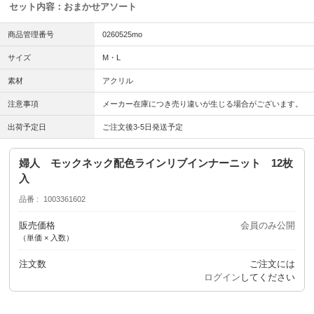
セット内容：おまかせアソート
商品管理番号
0260525mo
サイズ
M・L
素材
アクリル
注意事項
メーカー在庫につき売り違いが生じる場合がございます。
出荷予定日
ご注文後3-5日発送予定
婦人 モックネック配色ラインリブインナーニット 12枚
入
品番
1003361602
販売価格
会員のみ公開
（単価 × 入数）
注文数
ご注文には
ログイン
してください