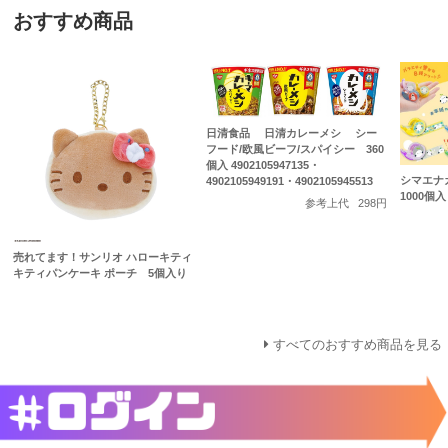
おすすめ商品
日清食品 日清カレーメシ シー
フード/欧風ビーフ/スパイシー 360
個入 4902105947135・
シマエナ
4902105949191・4902105945513
1000個入
参考上代
298円
売れてます！サンリオ ハローキティ
キティパンケーキ ポーチ 5個入り
すべてのおすすめ商品を見る