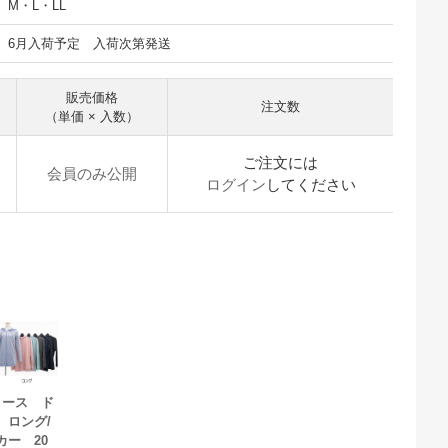
M・L・LL
6月入荷予定 入荷次第発送
販売価格
注文数
（単価 × 入数）
ご注文には
会員のみ公開
ログイン
してください
ィース ド
 ロング/
カー 20