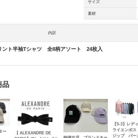
サイズ
素材
内訳
ント半袖Tシャツ 全8柄アソート 24枚入
商品
【S-3】レデ
ライエンボス
ター
【 ALEXANDRE DE
ジップ パー
特価女児 ブランドキャ