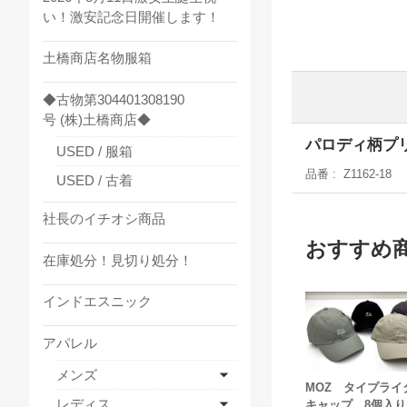
い！激安記念日開催します！
土橋商店名物服箱
◆古物第304401308190
号 (株)土橋商店◆
パロディ柄プリ
USED / 服箱
品番
Z1162-18
USED / 古着
社長のイチオシ商品
おすすめ
在庫処分！見切り処分！
インドエスニック
アパレル
メンズ
MOZ タイプライ
レディス
キャップ 8個入り