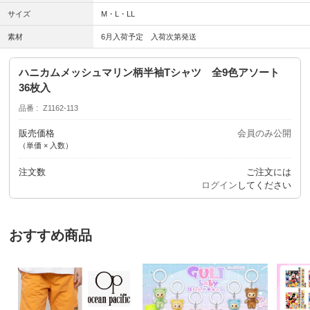
サイズ
M・L・LL
素材
6月入荷予定 入荷次第発送
ハニカムメッシュマリン柄半袖Tシャツ 全9色アソート
36枚入
品番
Z1162-113
販売価格
会員のみ公開
（単価 × 入数）
注文数
ご注文には
ログイン
してください
おすすめ商品