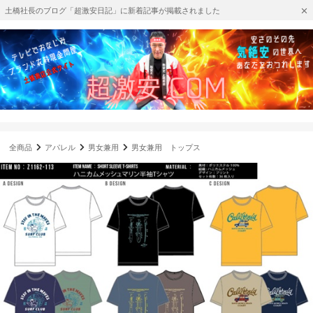
土橋社長のブログ「超激安日記」に新着記事が掲載されました
全商品
アパレル
男女兼用
男女兼用 トップス