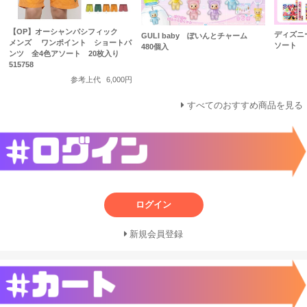
【OP】オーシャンパシフィック
ディズニ
GULI baby ぽいんとチャーム
メンズ ワンポイント ショートパ
ソート 3
480個入
ンツ 全4色アソート 20枚入り
515758
参考上代
6,000円
すべてのおすすめ商品を見る
ログイン
新規会員登録