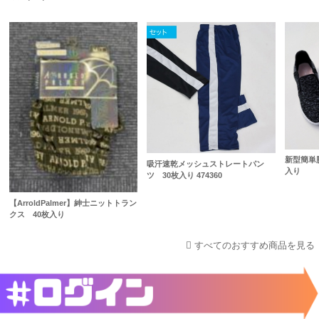
新型簡単
吸汗速乾メッシュストレートパン
入り
ツ 30枚入り 474360
【ArroldPalmer】紳士ニットトラン
クス 40枚入り
すべてのおすすめ商品を見る