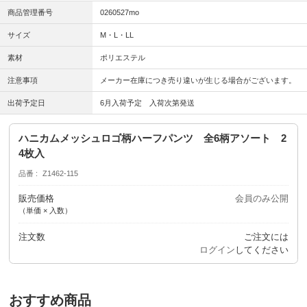
商品管理番号
0260527mo
サイズ
M・L・LL
素材
ポリエステル
注意事項
メーカー在庫につき売り違いが生じる場合がございます。
出荷予定日
6月入荷予定 入荷次第発送
ハニカムメッシュロゴ柄ハーフパンツ 全6柄アソート 2
4枚入
品番
Z1462-115
販売価格
会員のみ公開
（単価 × 入数）
注文数
ご注文には
ログイン
してください
おすすめ商品