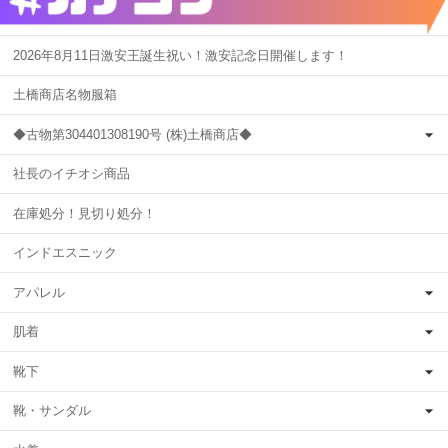
2026年8月11日激安王誕生祝い！激安記念日開催します！
土橋商店名物服箱
◆古物第304401308190号 (株)土橋商店◆
社長のイチオシ商品
在庫処分！見切り処分！
インドエスニック
アパレル
肌着
靴下
靴・サンダル