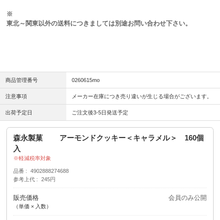
※
東北～関東以外の送料につきましては別途お問い合わせ下さい。
商品管理番号
0260615mo
注意事項
メーカー在庫につき売り違いが生じる場合がございます。
出荷予定日
ご注文後3-5日発送予定
森永製菓 アーモンドクッキー＜キャラメル＞ 160個
入
軽減税率対象
品番
4902888274688
参考上代
245円
販売価格
会員のみ公開
（単価 × 入数）