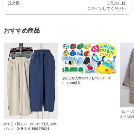
注文数
ご注文には
ログイン
してください
おすすめ商品
ぷかぷか人気ののりものシリーズ
2 1000個入
《レイン
入り 1003
かるくて涼しい ゆったりおしゃれ
パンツ 24枚入り 1003978801