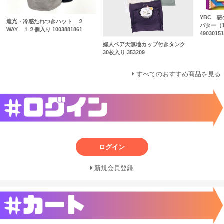
YBC 
遮光・冷感たれつきハット ２
バター（1
WAY １２個入り 1003881861
49030151
婦人ベア天無地カップ付きタンク
30枚入り 353209
すべてのおすすめ商品を見る
ログイン
新規会員登録