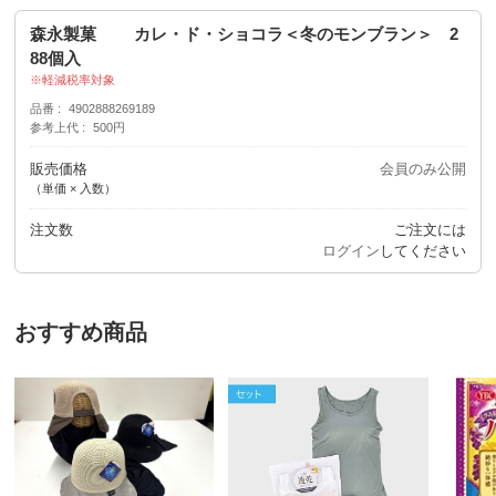
森永製菓 カレ・ド・ショコラ＜冬のモンブラン＞ 2
88個入
軽減税率対象
品番
4902888269189
参考上代
500円
販売価格
会員のみ公開
（単価 × 入数）
注文数
ご注文には
ログイン
してください
おすすめ商品