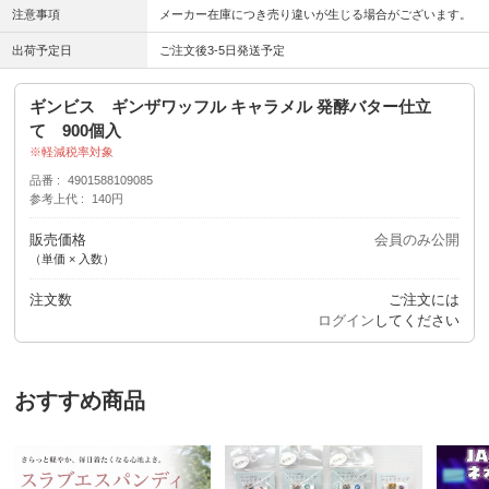
注意事項
メーカー在庫につき売り違いが生じる場合がございます。
出荷予定日
ご注文後3-5日発送予定
ギンビス ギンザワッフル キャラメル 発酵バター仕立
て 900個入
軽減税率対象
品番
4901588109085
参考上代
140円
販売価格
会員のみ公開
（単価 × 入数）
注文数
ご注文には
ログイン
してください
おすすめ商品