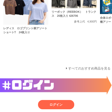
リーボック（REEBOK） トランク
ス 20枚入り 426706
合体ロボ
参考上代
4,900円
種アソート
レディス ロゴプリント柄アソート
ショートT 24枚入り
すべてのおすすめ商品を見る
ログイン