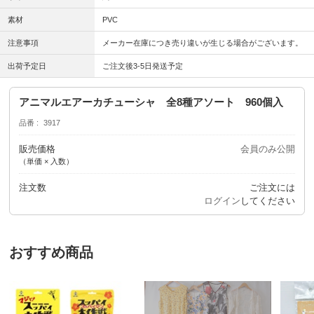
素材
PVC
注意事項
メーカー在庫につき売り違いが生じる場合がございます。
出荷予定日
ご注文後3-5日発送予定
アニマルエアーカチューシャ 全8種アソート 960個入
品番
3917
販売価格
会員のみ公開
（単価 × 入数）
注文数
ご注文には
ログイン
してください
おすすめ商品