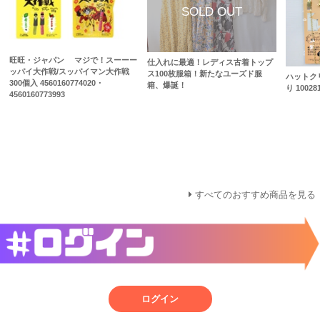
旺旺・ジャパン マジで！スーーー
仕入れに最適！レディス古着トップ
ッパイ大作戦/スッパイマン大作戦
ス100枚服箱！新たなユーズド服
ハットク
300個入 4560160774020・
箱、爆誕！
り 10028
4560160773993
すべてのおすすめ商品を見る
ログイン