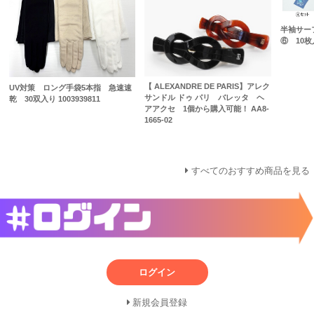
半袖サー
⑥ 10枚
【 ALEXANDRE DE PARIS】アレク
UV対策 ロング手袋5本指 急速速
サンドル ドゥ パリ バレッタ ヘ
乾 30双入り 1003939811
アアクセ 1個から購入可能！ AA8-
1665-02
すべてのおすすめ商品を見る
ログイン
新規会員登録