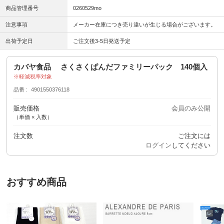
商品管理番号
0260529mo
注意事項
メーカー在庫につき売り違いが生じる場合がございます。
出荷予定日
ご注文後3-5日発送予定
カバヤ食品 さくさくぱんだファミリーパック 140個入
軽減税率対象
品番
4901550376118
販売価格
会員のみ公開
（単価 × 入数）
注文数
ご注文には
ログイン
してください
おすすめ商品