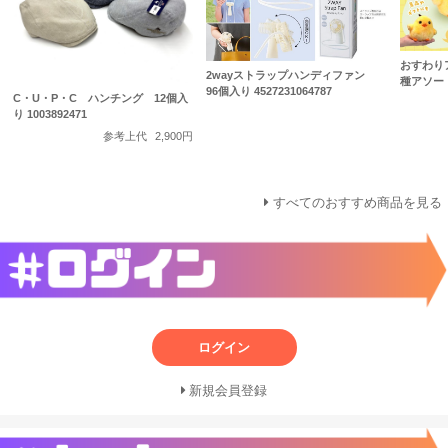
おすわり
2wayストラップハンディファン
種アソート
96個入り 4527231064787
C・U・P・C ハンチング 12個入
り 1003892471
参考上代
2,900円
すべてのおすすめ商品を見る
ログイン
新規会員登録