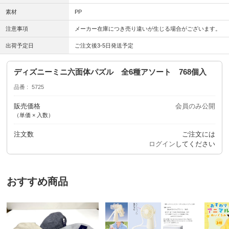
素材
PP
注意事項
メーカー在庫につき売り違いが生じる場合がございます。
出荷予定日
ご注文後3-5日発送予定
ディズニーミニ六面体パズル 全6種アソート 768個入
品番
5725
販売価格
会員のみ公開
（単価 × 入数）
注文数
ご注文には
ログイン
してください
おすすめ商品