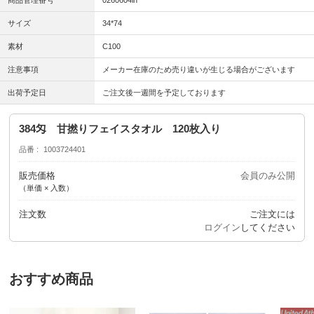
商品管理番号
0260604in
サイズ
34*74
素材
C100
注意事項
メーカー在庫のため売り違いが生じる場合がございます
出荷予定日
ご注文後一週間を予定しております
384匁 甘撚りフェイスタオル 120枚入り
品番
1003724401
販売価格
会員のみ公開
（単価 × 入数）
注文数
ご注文には
ログイン
してください
おすすめ商品