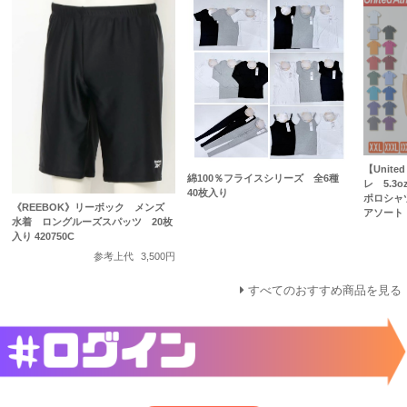
【Unite
綿100％フライスシリーズ 全6種
レ 5.3
40枚入り
ポロシャ
《REEBOK》リーボック メンズ
アソート 8
水着 ロングルーズスパッツ 20枚
入り 420750C
参考上代
3,500円
すべてのおすすめ商品を見る