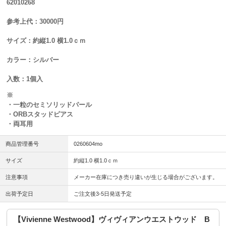
62010268
参考上代：30000円
サイズ：約縦1.0 横1.0ｃｍ
カラー：シルバー
入数：1個入
※
・一粒のセミソリッドパール
・ORBスタッドピアス
・両耳用
商品管理番号
0260604mo
サイズ
約縦1.0 横1.0ｃｍ
注意事項
メーカー在庫につき売り違いが生じる場合がございます。
出荷予定日
ご注文後3-5日発送予定
【Vivienne Westwood】ヴィヴィアンウエストウッド B