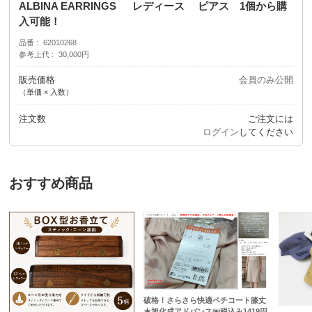
ALBINA EARRINGS レディース ピアス 1個から購
入可能！
品番
62010268
参考上代
30,000円
販売価格
会員のみ公開
（単価 × 入数）
注文数
ご注文には
ログイン
してください
おすすめ商品
破格！さらさら快適ペチコート膝丈
★旭化成アドバンス㈱税込み1419円