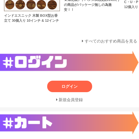
C・U・
の商品がパッケージ無しの為激
12個入り 1
安！！
インドエスニック 木製 BOX型お香
立て 30個入り 10インチ & 12インチ
すべてのおすすめ商品を見る
ログイン
新規会員登録