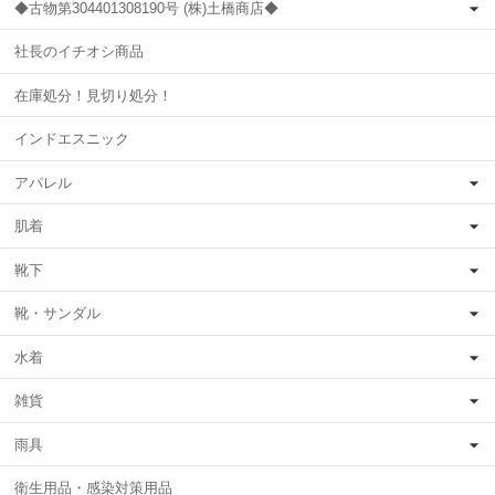
◆古物第304401308190号 (株)土橋商店◆
社長のイチオシ商品
在庫処分！見切り処分！
インドエスニック
アパレル
肌着
靴下
靴・サンダル
水着
雑貨
雨具
衛生用品・感染対策用品