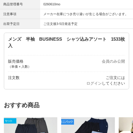
商品管理番号
0260610mo
注意事項
メーカー在庫につき売り違いが生じる場合がございます。
出荷予定日
ご注文後3-5日発送予定
メンズ 半袖 BUSINESS シャツ込みアソート 1533枚
入
販売価格
会員のみ公開
（単価 × 入数）
注文数
ご注文には
ログイン
してください
おすすめ商品