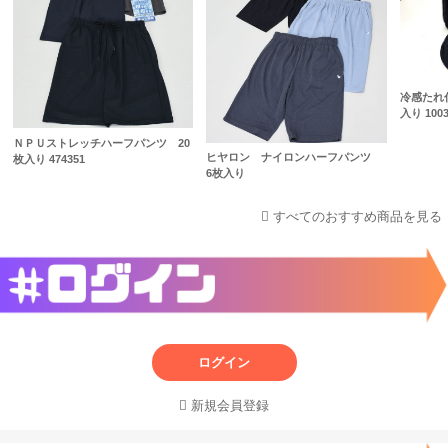
冷感たれ
入り 1003
ＮＰＵストレッチハーフパンツ 20
ヒヤロン ナイロンハーフパンツ
枚入り 474351
6枚入り
すべてのおすすめ商品を見る
ログイン
新規会員登録