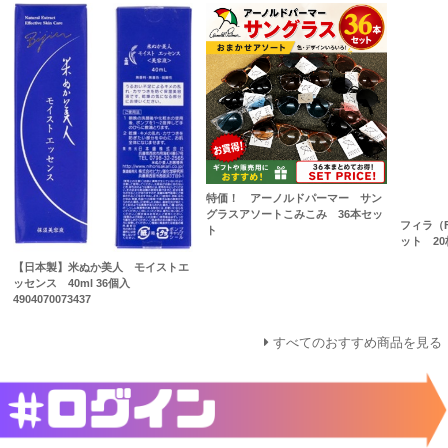
特価！ アーノルドパーマー サン
グラスアソートこみこみ 36本セッ
フィラ（F
ト
ット 20枚
【日本製】米ぬか美人 モイストエ
ッセンス 40ml 36個入
4904070073437
すべてのおすすめ商品を見る