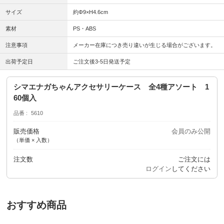
サイズ
約Φ9×H4.6cm
素材
PS・ABS
注意事項
メーカー在庫につき売り違いが生じる場合がございます。
出荷予定日
ご注文後3-5日発送予定
シマエナガちゃんアクセサリーケース 全4種アソート 1
60個入
品番
5610
販売価格
会員のみ公開
（単価 × 入数）
注文数
ご注文には
ログイン
してください
おすすめ商品