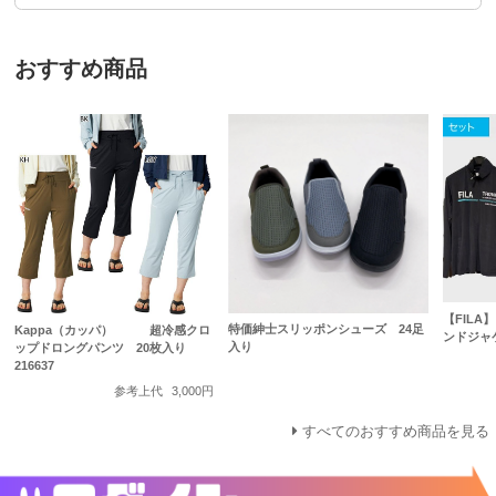
おすすめ商品
【FIL
特価紳士スリッポンシューズ 24足
Kappa（カッパ） 超冷感クロ
ンドジャケ
入り
ップドロングパンツ 20枚入り
216637
参考上代
3,000円
すべてのおすすめ商品を見る