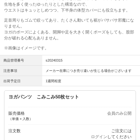
生地を多く使ったゆったりとした構造なので、
ウエストはキュッとしめつつ、下半身の体型カバーにも役立ちます。
足首周りもゴムで絞ってあり、たくさん動いても裾がバサバサ邪魔にな
りません。
ヨガのポーズによくある、開脚や足を大きく開くポーズをしても、股部
分が破れる心配もありません。
※画像はイメージです。
商品管理番号
s20240315
注意事項
メーカー在庫につき売り違いが生じる場合がございます
出荷予定日
1週間程度
ヨガパンツ こみこみ50枚セット
販売価格
会員のみ公開
（単価 × 入数）
注文数
ご注文には
ログイン
してください