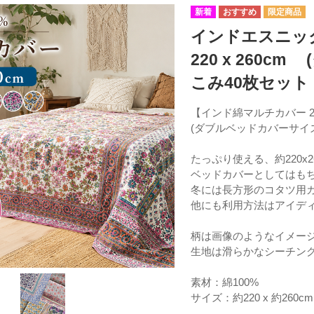
インドエスニック
220 x 260
こみ40枚セット
【インド綿マルチカバー 220
(ダブルベッドカバーサイ
たっぷり使える、約220x
ベッドカバーとしてはも
冬には長方形のコタツ用
他にも利用方法はアイデ
柄は画像のようなイメー
生地は滑らかなシーチン
素材：綿100%
サイズ：約220 x 約26