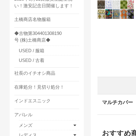
い！激安記念日開催します！
土橋商店名物服箱
◆古物第304401308190
号 (株)土橋商店◆
USED / 服箱
USED / 古着
社長のイチオシ商品
在庫処分！見切り処分！
インドエスニック
マルチカバー 2
アパレル
メンズ
おすすめ
レディス