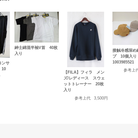
紳士綿混半袖V首 40枚
接触冷感深め
入り
プ 10個入り
1003985521
ロンサ
10
参考上
【FILA】フィラ メン
1
ズ/レディース スウェ
ットトレーナー 20枚
入り
参考上代
3,500円