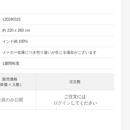
s20240315
約 220 x 260 cm
インド綿 100%
メーカー在庫につき売り違いが生じる場合がございます
1週間程度
販売価格
注文数
単価 × 入数）
ご注文には
会員のみ公開
ログイン
してください