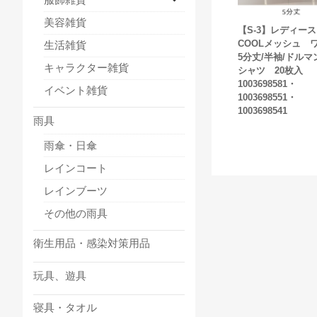
美容雑貨
【S-3】レディー
COOLメッシュ 
生活雑貨
5分丈/半袖/ドルマ
キャラクター雑貨
シャツ 20枚入
1003698581・
イベント雑貨
1003698551・
1003698541
雨具
雨傘・日傘
レインコート
レインブーツ
その他の雨具
衛生用品・感染対策用品
玩具、遊具
寝具・タオル