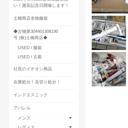
い！激安記念日開催します！
土橋商店名物服箱
◆古物第304401308190
号 (株)土橋商店◆
USED / 服箱
USED / 古着
社長のイチオシ商品
在庫処分！見切り処分！
インドエスニック
アパレル
メンズ
レディス