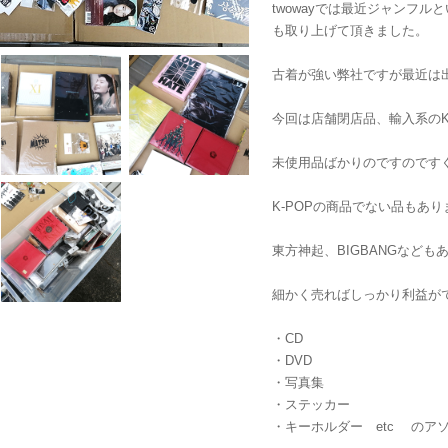
twowayでは最近ジャンフ
も取り上げて頂きました。
古着が強い弊社ですが最近は
今回は店舗閉店品、輸入系のK
未使用品ばかりのですのです
K-POPの商品でない品もあ
東方神起、BIGBANGなども
細かく売ればしっかり利益が
・CD
・DVD
・写真集
・ステッカー
・キーホルダー etc のア