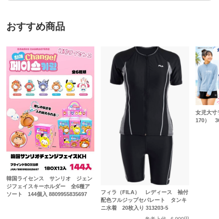
おすすめ商品
女児大寸
170） 
韓国ライセンス サンリオ ジェン
ジフェイスキーホルダー 全6種ア
フィラ（FILA） レディース 袖付
ソート 144個入 8809955835697
配色フルジップセパレート タンキ
ニ水着 20枚入り 313203-5
参考上代
6,900円