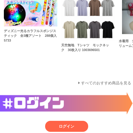
ディズニー光るカラフルスポンジス
ティック 全3種アソート 288個入
5733
水着用
天竺無地 Tシャツ モックネッ
リューム
ク 30枚入り 1003696501
すべてのおすすめ商品を見る
ログイン